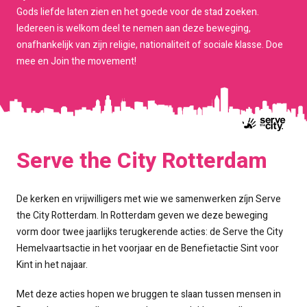
Gods liefde laten zien en het goede voor de stad zoeken.
Iedereen is welkom deel te nemen aan deze beweging,
onafhankelijk van zijn religie, nationaliteit of sociale klasse. Doe
mee en Join the movement!
Serve the City Rotterdam
De kerken en vrijwilligers met wie we samenwerken zíjn Serve
the City Rotterdam. In Rotterdam geven we deze beweging
vorm door twee jaarlijks terugkerende acties: de Serve the City
Hemelvaartsactie in het voorjaar en de Benefietactie Sint voor
Kint in het najaar.
Met deze acties hopen we bruggen te slaan tussen mensen in