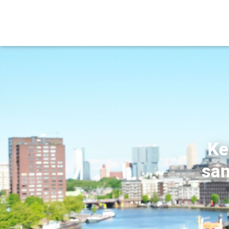
Ke
sam