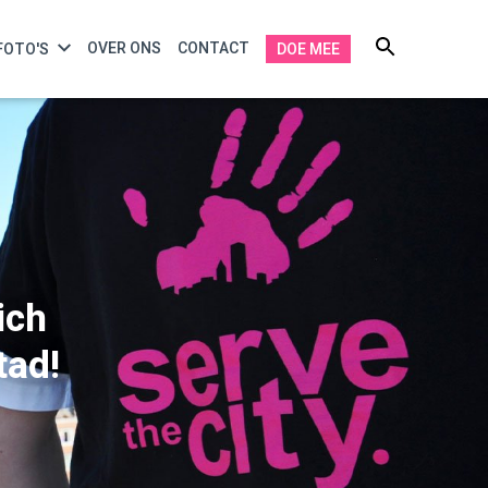
OVER ONS
CONTACT
FOTO'S
DOE MEE
ich
tad!