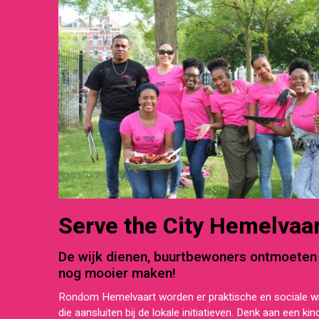
Serve the City Hemelvaar
De wijk dienen, buurtbewoners ontmoeten
nog mooier maken!
Rondom Hemelvaart worden er praktische en sociale wi
die aansluiten bij de lokale initiatieven. Denk aan een kin