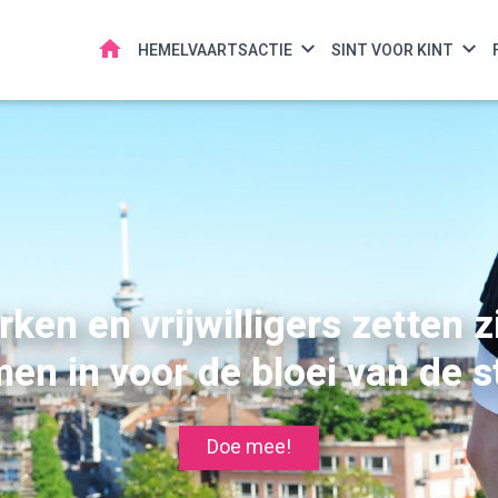
HOME
HEMELVAARTSACTIE
SINT VOOR KINT
rken en vrijwilligers zetten z
en in voor de bloei van de s
Doe mee!