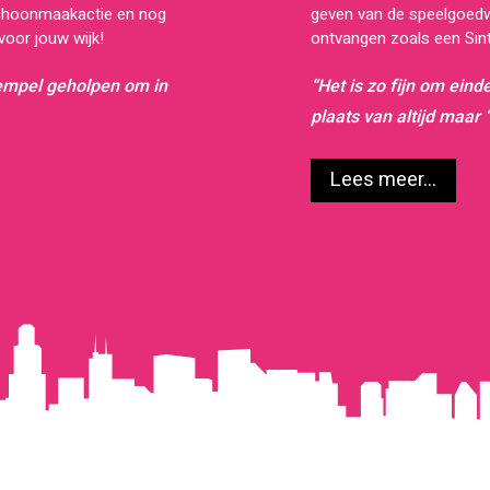
schoonmaakactie en nog
geven van de speelgoedwi
oor jouw wijk!
ontvangen zoals een Sin
rempel geholpen om in
“Het is zo fijn om eind
plaats van altijd maar
Lees meer...