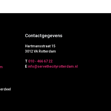
Contactgegevens
Hartmansstraat 15
3012 VA Rotterdam
T
010 - 466 67 22
E
info@servethecityrotterdam.nl
am
derdeel