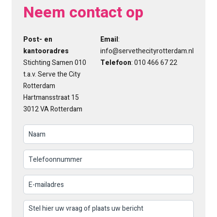
Neem contact op
Post- en
Email
:
kantooradres
info@servethecityrotterdam.nl
Stichting Samen 010
Telefoon
: 010 466 67 22
t.a.v. Serve the City
Rotterdam
Hartmansstraat 15
3012 VA Rotterdam