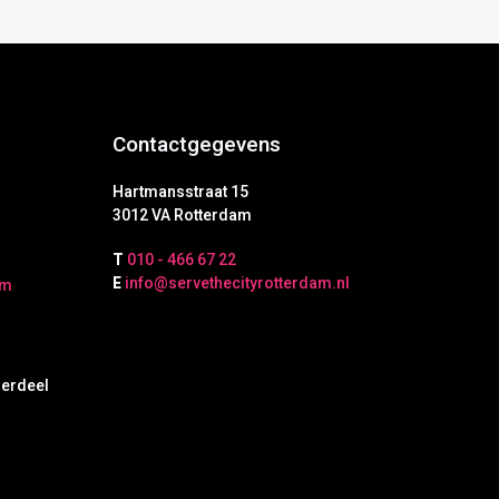
Contactgegevens
Hartmansstraat 15
3012 VA Rotterdam
T
010 - 466 67 22
E
info@servethecityrotterdam.nl
am
derdeel