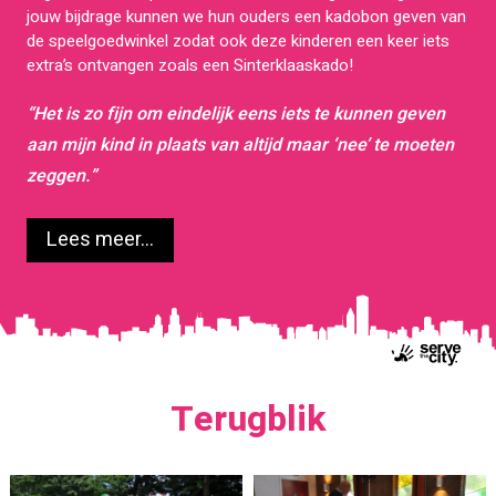
jouw bijdrage kunnen we hun ouders een kadobon geven van
de speelgoedwinkel zodat ook deze kinderen een keer iets
extra’s ontvangen zoals een Sinterklaaskado!
“Het is zo fijn om eindelijk eens iets te kunnen geven
aan mijn kind in plaats van altijd maar ‘nee’ te moeten
zeggen.”
Lees meer...
Terugblik