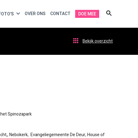
OVER ONS
CONTACT
FOTO'S
DOE MEE
Bekijk overzicht
 het Spinozapark
cht,, Nebokerk, Evangeliegemeente De Deur, House of