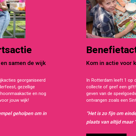
tsactie
Benefietact
 en samen de wijk
Kom in actie voor 
jkacties georganiseerd
In Rotterdam leeft 1 op 
derfeest, gezellige
collecte of geef een gif
schoonmaakactie en nog
geven van de speelgoedwi
oor jouw wijk!
ontvangen zoals een Sin
rempel geholpen om in
“Het is zo fijn om eind
plaats van altijd maar