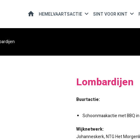
HOME
HEMELVAARTSACTIE
SINT VOOR KINT
ardijen
Lombardijen
Buurtactie:
Schoonmaakactie met BBQ in
Wijknetwerk:
Johanneskerk, NTG Het Morgenli