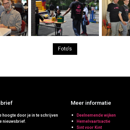
Foto's
brief
Meer informatie
de hoogte door je in te schrijven
Deelnemende wijken
e nieuwsbrief.
Hemelvaartsactie
Sint voor Kint