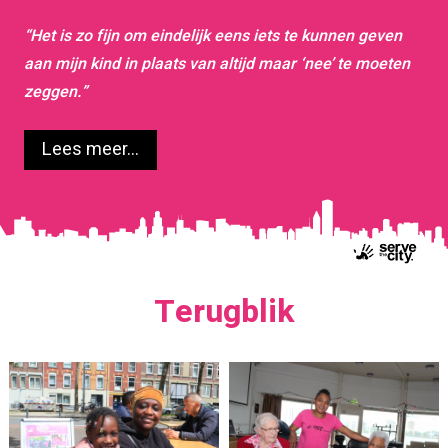
“Het is zo fijn om eindelijk eens iets te kunnen geven
aan mijn kind in plaats van altijd maar ‘nee’ te moeten
zeggen.”
Lees meer...
Terugblik