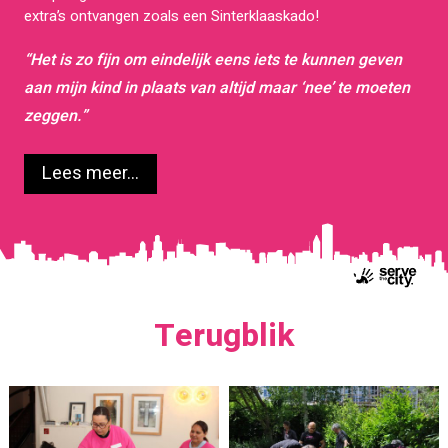
extra’s ontvangen zoals een Sinterklaaskado!
“Het is zo fijn om eindelijk eens iets te kunnen geven
aan mijn kind in plaats van altijd maar ‘nee’ te moeten
zeggen.”
Lees meer...
Terugblik