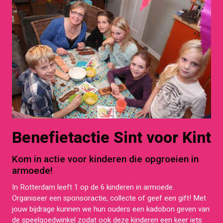
Benefietactie Sint voor Kint
Kom in actie voor kinderen die opgroeien in
armoede!
In Rotterdam leeft 1 op de 6 kinderen in armoede.
Organiseer een sponsoractie, collecte of geef een gift! Met
jouw bijdrage kunnen we hun ouders een kadobon geven van
de speelgoedwinkel zodat ook deze kinderen een keer iets